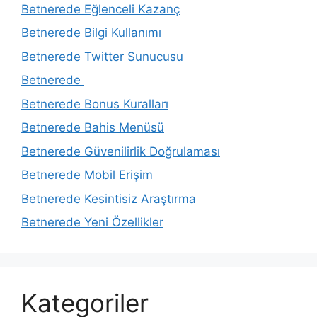
Betnerede Eğlenceli Kazanç
Betnerede Bilgi Kullanımı
Betnerede Twitter Sunucusu
Betnerede
Betnerede Bonus Kuralları
Betnerede Bahis Menüsü
Betnerede Güvenilirlik Doğrulaması
Betnerede Mobil Erişim
Betnerede Kesintisiz Araştırma
Betnerede Yeni Özellikler
Kategoriler