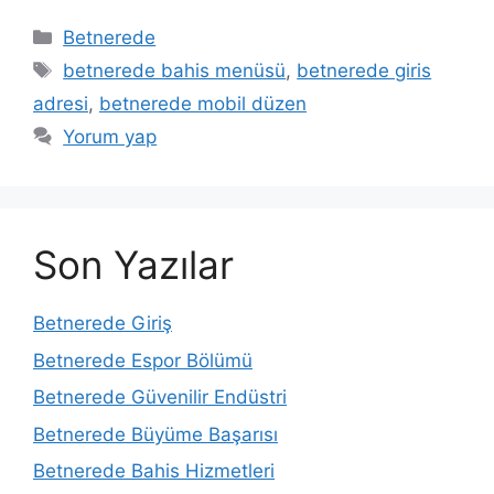
Kategoriler
Betnerede
Etiketler
betnerede bahis menüsü
,
betnerede giris
adresi
,
betnerede mobil düzen
Yorum yap
Son Yazılar
Betnerede Giriş
Betnerede Espor Bölümü
Betnerede Güvenilir Endüstri
Betnerede Büyüme Başarısı
Betnerede Bahis Hizmetleri