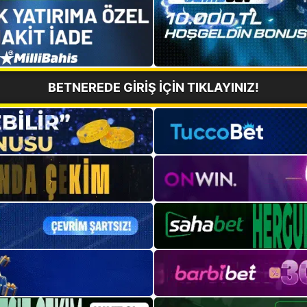
BETNEREDE GİRİŞ İÇİN TIKLAYINIZ!