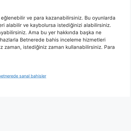
eğlenebilir ve para kazanabilirsiniz. Bu oyunlarda
ri alabilir ve kaybolursa istediğinizi alabilirsiniz.
ayabilirsiniz. Ama bu yer hakkında başka ne
ihazlarla Betnerede bahis inceleme hizmetleri
 zaman, istediğiniz zaman kullanabilirsiniz. Para
betnerede sanal bahisler