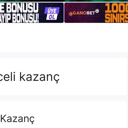
eli kazanç
 Kazanç