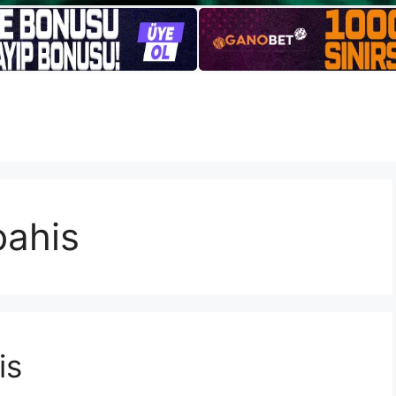
bahis
is