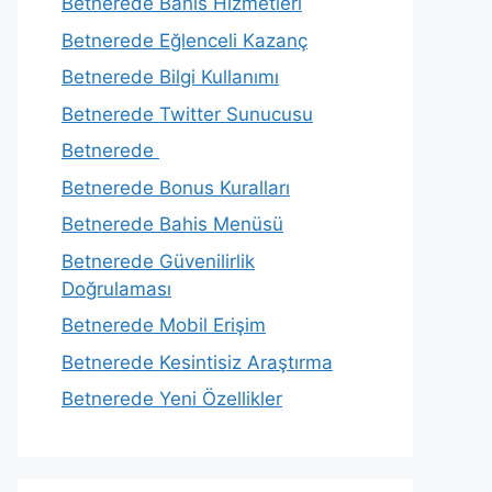
Betnerede Bahis Hizmetleri
Betnerede Eğlenceli Kazanç
Betnerede Bilgi Kullanımı
Betnerede Twitter Sunucusu
Betnerede
Betnerede Bonus Kuralları
Betnerede Bahis Menüsü
Betnerede Güvenilirlik
Doğrulaması
Betnerede Mobil Erişim
Betnerede Kesintisiz Araştırma
Betnerede Yeni Özellikler