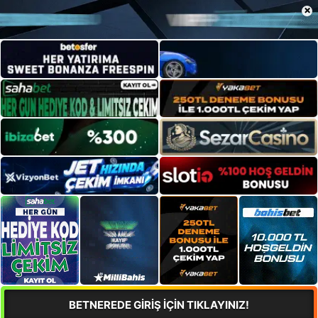
×
BETNEREDE GİRİŞ İÇİN TIKLAYINIZ!