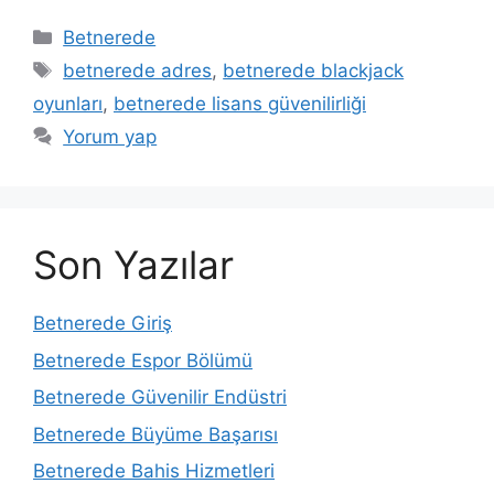
Kategoriler
Betnerede
Etiketler
betnerede adres
,
betnerede blackjack
oyunları
,
betnerede lisans güvenilirliği
Yorum yap
Son Yazılar
Betnerede Giriş
Betnerede Espor Bölümü
Betnerede Güvenilir Endüstri
Betnerede Büyüme Başarısı
Betnerede Bahis Hizmetleri