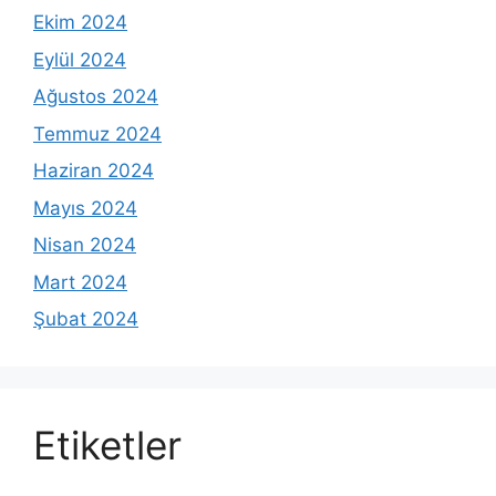
Ekim 2024
Eylül 2024
Ağustos 2024
Temmuz 2024
Haziran 2024
Mayıs 2024
Nisan 2024
Mart 2024
Şubat 2024
Etiketler