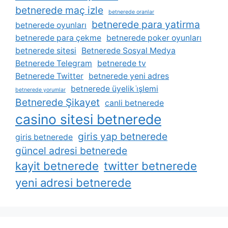
betnerede maç izle
betnerede oranlar
betnerede para yatirma
betnerede oyunları
betnerede para çekme
betnerede poker oyunları
betnerede sitesi
Betnerede Sosyal Medya
Betnerede Telegram
betnerede tv
Betnerede Twitter
betnerede yeni adres
betnerede üyelik i̇şlemi
betnerede yorumlar
Betnerede Şikayet
canli betnerede
casino sitesi betnerede
giris yap betnerede
giris betnerede
güncel adresi betnerede
kayit betnerede
twitter betnerede
yeni adresi betnerede