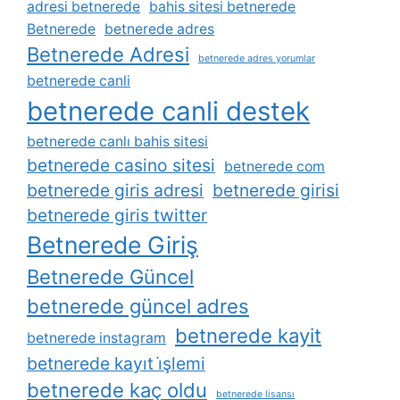
adresi betnerede
bahis sitesi betnerede
Betnerede
betnerede adres
Betnerede Adresi
betnerede adres yorumlar
betnerede canli
betnerede canli destek
betnerede canlı bahis sitesi
betnerede casino sitesi
betnerede com
betnerede giris adresi
betnerede girisi
betnerede giris twitter
Betnerede Giriş
Betnerede Güncel
betnerede güncel adres
betnerede kayit
betnerede instagram
betnerede kayıt i̇şlemi
betnerede kaç oldu
betnerede lisansı