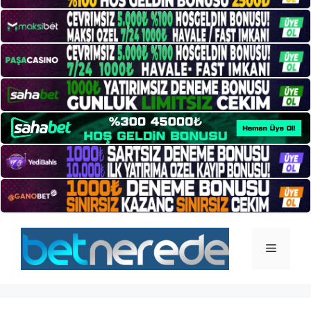
İçeriğe
atla
Menü