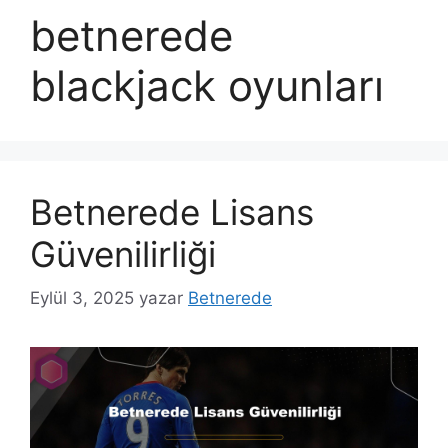
betnerede
blackjack oyunları
Betnerede Lisans
Güvenilirliği
Eylül 3, 2025
yazar
Betnerede