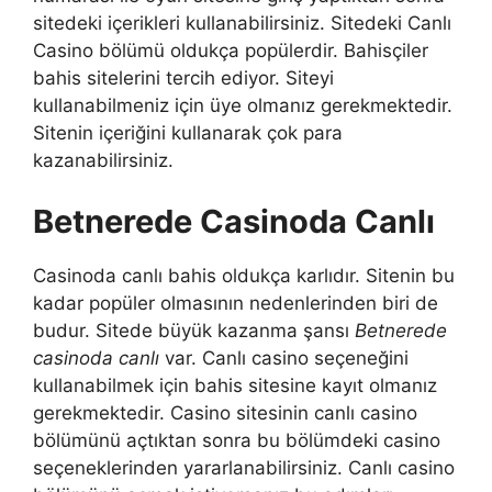
sitedeki içerikleri kullanabilirsiniz. Sitedeki Canlı
Casino bölümü oldukça popülerdir. Bahisçiler
bahis sitelerini tercih ediyor. Siteyi
kullanabilmeniz için üye olmanız gerekmektedir.
Sitenin içeriğini kullanarak çok para
kazanabilirsiniz.
Betnerede Casinoda Canlı
Casinoda canlı bahis oldukça karlıdır. Sitenin bu
kadar popüler olmasının nedenlerinden biri de
budur. Sitede büyük kazanma şansı
Betnerede
casinoda canlı
var. Canlı casino seçeneğini
kullanabilmek için bahis sitesine kayıt olmanız
gerekmektedir. Casino sitesinin canlı casino
bölümünü açtıktan sonra bu bölümdeki casino
seçeneklerinden yararlanabilirsiniz. Canlı casino