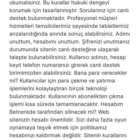
okumalısınız. Bu kurallar hukuki dengeyi
korumak için tasarlanmıştır. Sorularınız için canlı
destek bulunmaktadır. Profesyonel müşteri
hizmetleri temsilcilerimiz sayesinde tabletleriniz
arızalandığında anında sonuç alabilirsiniz. Adımı
unuttum, hesabımı unuttum. Şifrenizi unutmanız
durumunda sitenin canlı desteğine ulaşarak
talepte bulunabilirsiniz. Kullanıcı adınızı, hesap
kayıt telefon numaranızı girerek canlı destek
birimimizden alabilirsiniz. Bana para verecekler
mi? Kullanıcılar için para çekme ve yatırma
işlemlerini kolaylaştıran birçok teknoloji
bulunmaktadır. Kullanıcının abonelikten çıkma
işlemi kısa sürede tamamlanacaktır. Hesabım
Betnerede tarafından silinecek mi? Web
sitenizin hesabı önemlidir. Sizi daha fazla oyun
oynamaya teşvik etmek için politikamız
hesabınızı kaldırmak değildir. Sitenin kurallarını