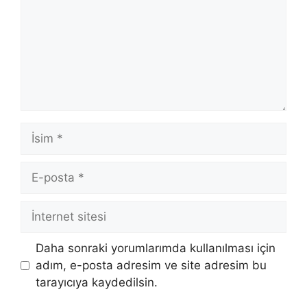
İsim
E-
posta
İnternet
sitesi
Daha sonraki yorumlarımda kullanılması için
adım, e-posta adresim ve site adresim bu
tarayıcıya kaydedilsin.