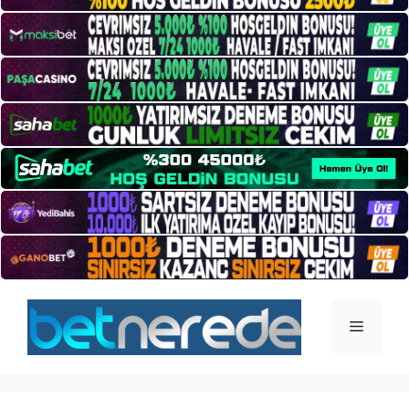
İçeriğe
atla
Menü