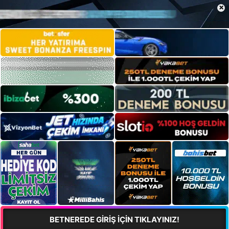
×
BETNEREDE GİRİŞ İÇİN TIKLAYINIZ!