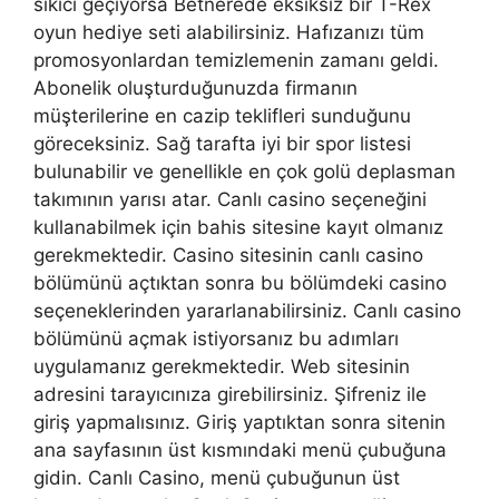
sıkıcı geçiyorsa Betnerede eksiksiz bir T-Rex
oyun hediye seti alabilirsiniz. Hafızanızı tüm
promosyonlardan temizlemenin zamanı geldi.
Abonelik oluşturduğunuzda firmanın
müşterilerine en cazip teklifleri sunduğunu
göreceksiniz. Sağ tarafta iyi bir spor listesi
bulunabilir ve genellikle en çok golü deplasman
takımının yarısı atar. Canlı casino seçeneğini
kullanabilmek için bahis sitesine kayıt olmanız
gerekmektedir. Casino sitesinin canlı casino
bölümünü açtıktan sonra bu bölümdeki casino
seçeneklerinden yararlanabilirsiniz. Canlı casino
bölümünü açmak istiyorsanız bu adımları
uygulamanız gerekmektedir. Web sitesinin
adresini tarayıcınıza girebilirsiniz. Şifreniz ile
giriş yapmalısınız. Giriş yaptıktan sonra sitenin
ana sayfasının üst kısmındaki menü çubuğuna
gidin. Canlı Casino, menü çubuğunun üst