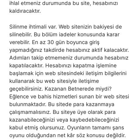
ihlal etmeniz durumunda bu site, hesabınızı
kaldıracaktır.
Silinme ihtimali var. Web sitenizin bakiyesi de
silinebilir. Bu bölüm iadeler konusunda karar
verebilir. En az 30 gün boyunca giriş
yapmadığınız takdirde hesabınız aktif kalacaktır.
Adımları takip etmemeniz durumunda hesabınız
kapatılacaktır. Hesabınızı kapatma işlemine
başlamak için web sitesindeki iletişim bilgilerini
kullanarak bu web sitesiyle iletişime
geçebilirsiniz. Kazanan Betnerede miydi?
Eğlence ve bahis hizmetleri sunan bir web sitesi
bulunmaktadır. Bu sitede para kazanmaya
çalışmamalısınız. Bu siteye üye olarak para
kazanabileceğinizi veya kaybedebileceğinizi
kabul etmiş olursunuz. Oyunların tamamı şans
oyunu olduğundan net kâr söz konusu değildir.