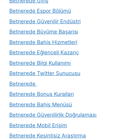
Betnerede Giriş
Betnerede Espor Bölümü
Betnerede Güvenilir Endüstri
Betnerede Büyüme Başarısı
Betnerede Bahis Hizmetleri
Betnerede Eğlenceli Kazanç
Betnerede Bilgi Kullanımı
Betnerede Twitter Sunucusu
Betnerede
Betnerede Bonus Kuralları
Betnerede Bahis Menüsü
Betnerede Güvenilirlik Doğrulaması
Betnerede Mobil Erişim
Betnerede Kesintisiz Araştırma