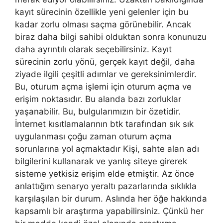
kayıt sürecinin özellikle yeni gelenler için bu
kadar zorlu olması saçma görünebilir. Ancak
biraz daha bilgi sahibi olduktan sonra konunuzu
daha ayrıntılı olarak seçebilirsiniz. Kayıt
sürecinin zorlu yönü, gerçek kayıt değil, daha
ziyade ilgili çeşitli adımlar ve gereksinimlerdir.
Bu, oturum açma işlemi için oturum açma ve
erişim noktasıdır. Bu alanda bazı zorluklar
yaşanabilir. Bu, bulgularımızın bir özetidir.
İnternet kısıtlamalarının btk tarafından sık sık
uygulanması çoğu zaman oturum açma
sorunlarına yol açmaktadır Kişi, sahte alan adı
bilgilerini kullanarak ve yanlış siteye girerek
sisteme yetkisiz erişim elde etmiştir. Az önce
anlattığım senaryo yeraltı pazarlarında sıklıkla
karşılaşılan bir durum. Aslında her öğe hakkında
kapsamlı bir araştırma yapabilirsiniz. Çünkü her