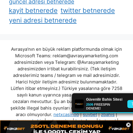
güncel adresi betnerede
kayit betnerede
twitter betnerede
yeni adresi betnerede
Avrasya'nın en büyük reklam platformunda olmak için
Microsoft Teams:
reklam@avrasyamarketing.com
adresimizden veya Telegram: @Avrasyamarketing
adresimizden irtibat kurabilirsiniz. (Tek iletişim
adreslerimiz teams / telegram ve mail adresimizdir.
Harici hiçbir iletişim adresimiz bulunmamaktadır.
Lütfen itibar etmeyiniz.) Türkiye yasalarına göre 7258
sayılı kanun uyarınca yasa dışı bahis oynamanın
cezaları mevcuttur. Şu an bulunduğunuz site hiç bir
şekilde illegal bahis oyunları oynatmıyor ve oynamaya
aracı olmuyordur.
netxcasinoo
|
suvbet
|
zbahis
|
okyanusbahis
|
patracasino
|
bets4you
|
betpord
|
×
palazzo