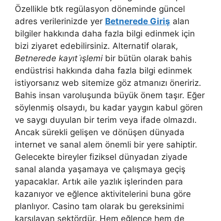
Özellikle btk regülasyon döneminde güncel
adres verilerinizde yer
Betnerede Giriş
alan
bilgiler hakkında daha fazla bilgi edinmek için
bizi ziyaret edebilirsiniz. Alternatif olarak,
Betnerede kayıt i̇şlemi
bir bütün olarak bahis
endüstrisi hakkında daha fazla bilgi edinmek
istiyorsanız web sitemize göz atmanızı öneririz.
Bahis insan varoluşunda büyük önem taşır. Eğer
söylenmiş olsaydı, bu kadar yaygın kabul gören
ve saygı duyulan bir terim veya ifade olmazdı.
Ancak sürekli gelişen ve dönüşen dünyada
internet ve sanal alem önemli bir yere sahiptir.
Gelecekte bireyler fiziksel dünyadan ziyade
sanal alanda yaşamaya ve çalışmaya geçiş
yapacaklar. Artık aile yazlık işlerinden para
kazanıyor ve eğlence aktivitelerini buna göre
planlıyor. Casino tam olarak bu gereksinimi
karşılayan sektördür. Hem eğlence hem de