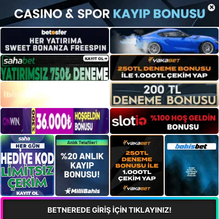
×
BETNEREDE GİRİŞ İÇİN TIKLAYINIZ!