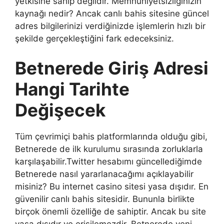
yetkisine sahip değildir. Memnuniyetsizliğinizin
kaynağı nedir? Ancak canlı bahis sitesine güncel
adres bilgilerinizi verdiğinizde işlemlerin hızlı bir
şekilde gerçekleştiğini fark edeceksiniz.
Betnerede Giriş Adresi
Hangi Tarihte
Değişecek
Tüm çevrimiçi bahis platformlarında olduğu gibi,
Betnerede de ilk kurulumu sırasında zorluklarla
karşılaşabilir.Twitter hesabımı güncellediğimde
Betnerede nasıl yararlanacağımı açıklayabilir
misiniz? Bu internet casino sitesi yasa dışıdır. En
güvenilir canlı bahis sitesidir. Bununla birlikte
birçok önemli özelliğe de sahiptir. Ancak bu site