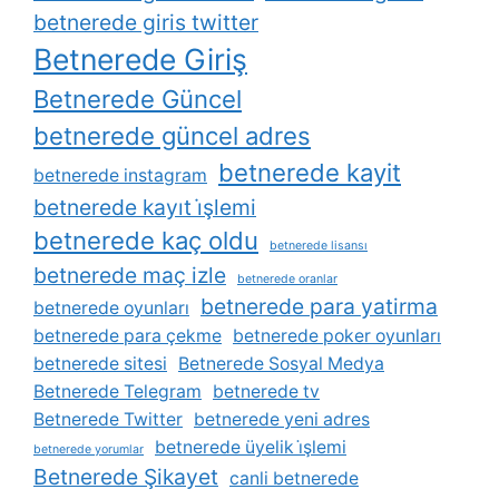
betnerede giris twitter
Betnerede Giriş
Betnerede Güncel
betnerede güncel adres
betnerede kayit
betnerede instagram
betnerede kayıt i̇şlemi
betnerede kaç oldu
betnerede lisansı
betnerede maç izle
betnerede oranlar
betnerede para yatirma
betnerede oyunları
betnerede para çekme
betnerede poker oyunları
betnerede sitesi
Betnerede Sosyal Medya
Betnerede Telegram
betnerede tv
Betnerede Twitter
betnerede yeni adres
betnerede üyelik i̇şlemi
betnerede yorumlar
Betnerede Şikayet
canli betnerede