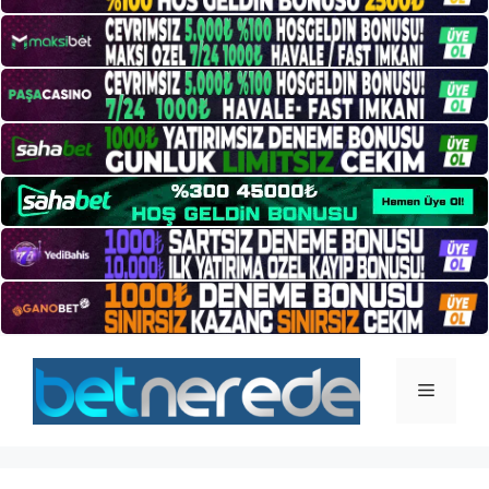
İçeriğe
atla
Menü