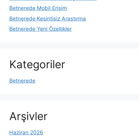
Betnerede Mobil Erişim
Betnerede Kesintisiz Araştırma
Betnerede Yeni Özellikler
Kategoriler
Betnerede
Arşivler
Haziran 2026