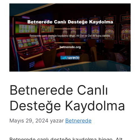
Betnerede Canlı
Desteğe Kaydolma
Mayıs 29, 2024
yazar
Betnerede
Betnerede canlı desteğe kaydolma bingo, Alt