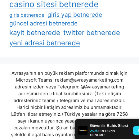
casino sitesi betnerede
giris yap betnerede
giris betnerede
güncel adresi betnerede
kayit betnerede
twitter betnerede
yeni adresi betnerede
Avrasya'nın en büyük reklam platformunda olmak için
Microsoft Teams:
reklam@avrasyamarketing.com
adresimizden veya Telegram: @Avrasyamarketing
adresimizden irtibat kurabilirsiniz. (Tek iletişim
adreslerimiz teams / telegram ve mail adresimizdir.
Harici hiçbir iletişim adresimiz bulunmamaktadır.
Lütfen itibar etmeyiniz.) Türkiye yasalarına göre 7258
sayılı kanun uyarınca yasa dışı bahis oynamanın
cezaları mevcuttur. Şu an bulunduğunuz site hiç bir
şekilde illegal bahis oyunları oynatmıyor ve oynamaya