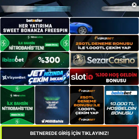
×
BETNEREDE GİRİŞ İÇİN TIKLAYINIZ!