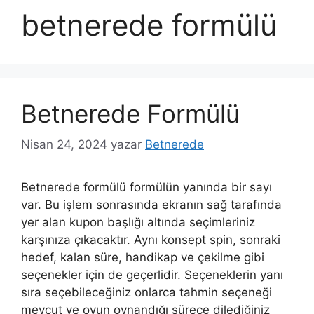
betnerede formülü
Betnerede Formülü
Nisan 24, 2024
yazar
Betnerede
Betnerede formülü formülün yanında bir sayı
var. Bu işlem sonrasında ekranın sağ tarafında
yer alan kupon başlığı altında seçimleriniz
karşınıza çıkacaktır. Aynı konsept spin, sonraki
hedef, kalan süre, handikap ve çekilme gibi
seçenekler için de geçerlidir. Seçeneklerin yanı
sıra seçebileceğiniz onlarca tahmin seçeneği
mevcut ve oyun oynandığı sürece dilediğiniz