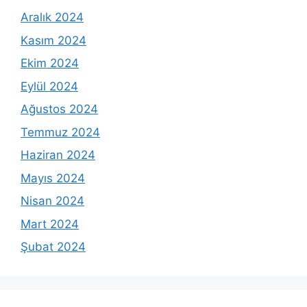
Aralık 2024
Kasım 2024
Ekim 2024
Eylül 2024
Ağustos 2024
Temmuz 2024
Haziran 2024
Mayıs 2024
Nisan 2024
Mart 2024
Şubat 2024