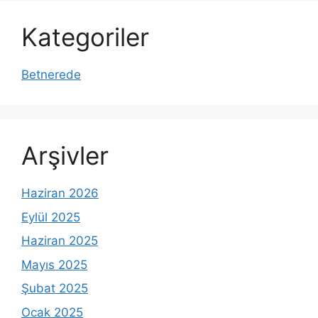
Kategoriler
Betnerede
Arşivler
Haziran 2026
Eylül 2025
Haziran 2025
Mayıs 2025
Şubat 2025
Ocak 2025