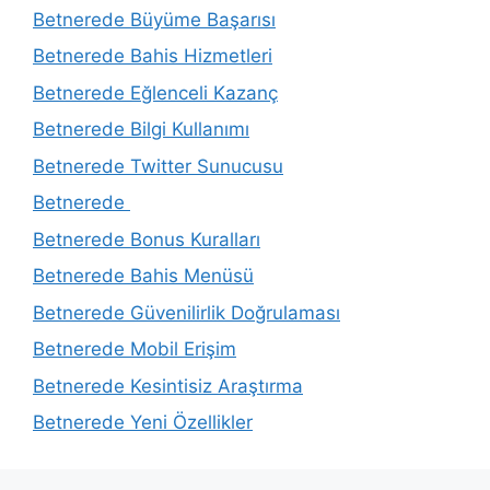
Betnerede Büyüme Başarısı
Betnerede Bahis Hizmetleri
Betnerede Eğlenceli Kazanç
Betnerede Bilgi Kullanımı
Betnerede Twitter Sunucusu
Betnerede
Betnerede Bonus Kuralları
Betnerede Bahis Menüsü
Betnerede Güvenilirlik Doğrulaması
Betnerede Mobil Erişim
Betnerede Kesintisiz Araştırma
Betnerede Yeni Özellikler