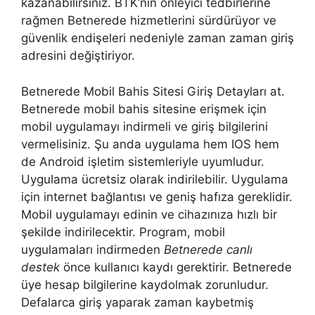
kazanabilirsiniz. BTK’nın önleyici tedbirlerine
rağmen Betnerede hizmetlerini sürdürüyor ve
güvenlik endişeleri nedeniyle zaman zaman giriş
adresini değiştiriyor.
Betnerede Mobil Bahis Sitesi Giriş Detayları at.
Betnerede mobil bahis sitesine erişmek için
mobil uygulamayı indirmeli ve giriş bilgilerini
vermelisiniz. Şu anda uygulama hem IOS hem
de Android işletim sistemleriyle uyumludur.
Uygulama ücretsiz olarak indirilebilir. Uygulama
için internet bağlantısı ve geniş hafıza gereklidir.
Mobil uygulamayı edinin ve cihazınıza hızlı bir
şekilde indirilecektir. Program, mobil
uygulamaları indirmeden
Betnerede canlı
destek
önce kullanıcı kaydı gerektirir. Betnerede
üye hesap bilgilerine kaydolmak zorunludur.
Defalarca giriş yaparak zaman kaybetmiş