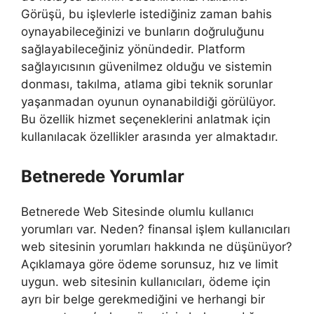
Görüşü, bu işlevlerle istediğiniz zaman bahis
oynayabileceğinizi ve bunların doğruluğunu
sağlayabileceğiniz yönündedir. Platform
sağlayıcısının güvenilmez olduğu ve sistemin
donması, takılma, atlama gibi teknik sorunlar
yaşanmadan oyunun oynanabildiği görülüyor.
Bu özellik hizmet seçeneklerini anlatmak için
kullanılacak özellikler arasında yer almaktadır.
Betnerede Yorumlar
Betnerede Web Sitesinde olumlu kullanıcı
yorumları var. Neden? finansal işlem kullanıcıları
web sitesinin yorumları hakkında ne düşünüyor?
Açıklamaya göre ödeme sorunsuz, hız ve limit
uygun. web sitesinin kullanıcıları, ödeme için
ayrı bir belge gerekmediğini ve herhangi bir