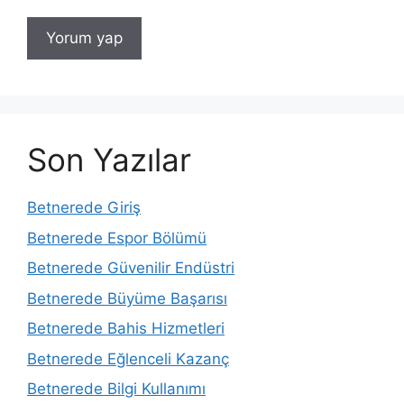
Son Yazılar
Betnerede Giriş
Betnerede Espor Bölümü
Betnerede Güvenilir Endüstri
Betnerede Büyüme Başarısı
Betnerede Bahis Hizmetleri
Betnerede Eğlenceli Kazanç
Betnerede Bilgi Kullanımı