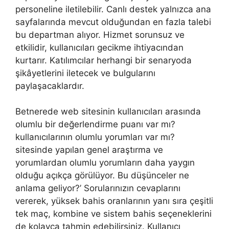
personeline iletilebilir. Canlı destek yalnızca ana
sayfalarında mevcut olduğundan en fazla talebi
bu departman alıyor. Hizmet sorunsuz ve
etkilidir, kullanıcıları gecikme ihtiyacından
kurtarır. Katılımcılar herhangi bir senaryoda
şikâyetlerini iletecek ve bulgularını
paylaşacaklardır.
Betnerede web sitesinin kullanıcıları arasında
olumlu bir değerlendirme puanı var mı?
kullanıcılarının olumlu yorumları var mı?
sitesinde yapılan genel araştırma ve
yorumlardan olumlu yorumların daha yaygın
olduğu açıkça görülüyor. Bu düşünceler ne
anlama geliyor?’ Sorularınızın cevaplarını
vererek, yüksek bahis oranlarının yanı sıra çeşitli
tek maç, kombine ve sistem bahis seçeneklerini
de kolayca tahmin edebilirsiniz. Kullanıcı